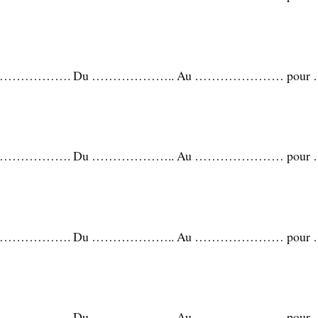
…………. Du ……………….. Au ………………… pour …….
…………. Du ……………….. Au ………………… pour …….
…………. Du ……………….. Au ………………… pour …….
…………. Du ……………….. Au ………………… pour …….