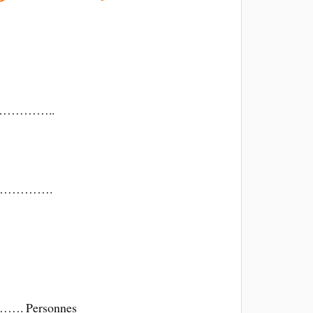
…………..
…………….
 Personnes