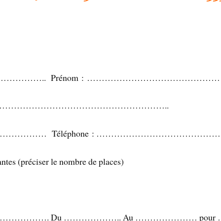
………….. Prénom : ………………………………………
…………………………………………………………..
……………… Téléphone : …………………………………
antes (préciser le nombre de places)
…………. Du ……………….. Au ………………… pour …….