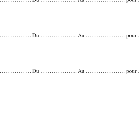
…………. Du ……………….. Au ………………… pour …….
…………. Du ……………….. Au ………………… pour …….